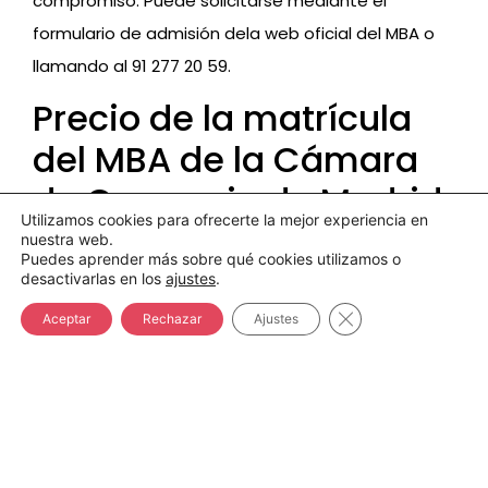
compromiso. Puede solicitarse mediante el
formulario de admisión dela web oficial del MBA o
llamando al 91 277 20 59.
Precio de la matrícula
del MBA de la Cámara
de Comercio de Madrid
Utilizamos cookies para ofrecerte la mejor experiencia en
y becas
nuestra web.
Puedes aprender más sobre qué cookies utilizamos o
desactivarlas en los
ajustes
.
El
precio
total del MBA de la Cámara de Comercio
Cerrar el banner d
Aceptar
Rechazar
Ajustes
de Madrid es de
11.540 €
. Para facilitar tanto el
acceso como el pago del pago del MBA, el importe
total se divide en una matrícula inicial de 940€ y
ocho mensualidades de 1.325€ cada una. Este
importe cubre todas las clases, material de