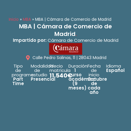
Inicio
»
MBA
»
MBA | Cámara de Comercio de Madrid
MBA | Cámara de Comercio de
Madrid
.
Impartido por:
Cámara de Comercio de Madrid
Calle Pedro Salinas, 11 | 28043 Madrid
Tipo
Modalidad
Precio
Duración
Fecha
Idioma
de
de
matrícula
1
de
Español
11.540€
programa
estudio
curso
inicio
Part
Presencial
académico
Octubre
Time
(9
de
meses)
cada
año