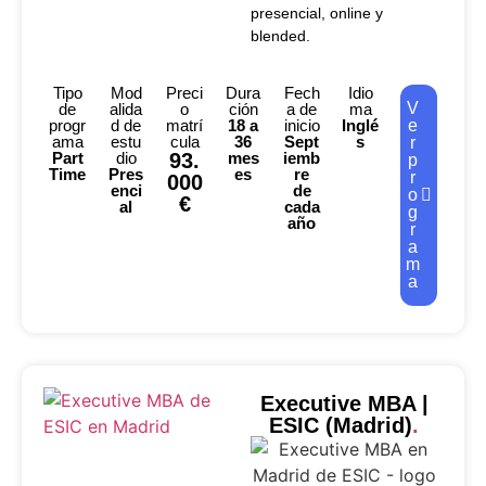
presencial, online y
blended.
Tipo
Mod
Preci
Dura
Fech
Idio
V
de
alida
o
ción
a de
ma
progr
d de
matrí
18 a
inicio
Inglé
e
ama
estu
cula
36
Sept
s
r
Part
dio
93.
mes
iemb
p
Time
Pres
es
re
r
000
enci
de
o
€
al
cada
g
año
r
a
m
a
Executive MBA |
ESIC (Madrid)
.