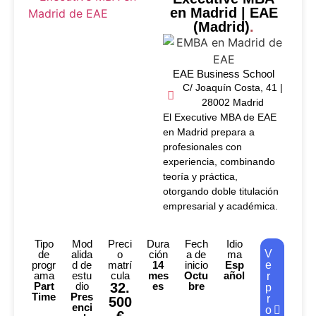
en Madrid | EAE
(Madrid)
.
EAE Business School
C/ Joaquín Costa, 41 |
28002 Madrid
El Executive MBA de EAE
en Madrid prepara a
profesionales con
experiencia, combinando
teoría y práctica,
otorgando doble titulación
empresarial y académica.
Tipo
Mod
Preci
Dura
Fech
Idio
V
de
alida
o
ción
a de
ma
progr
d de
matrí
14
inicio
Esp
e
ama
estu
cula
mes
Octu
añol
r
Part
dio
32.
es
bre
p
Time
Pres
r
500
enci
o
€