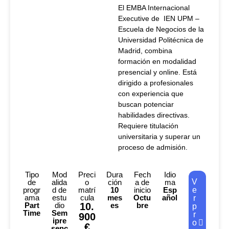
El EMBA Internacional
Executive de IEN UPM –
Escuela de Negocios de la
Universidad Politécnica de
Madrid, combina
formación en modalidad
presencial y online. Está
dirigido a profesionales
con experiencia que
buscan potenciar
habilidades directivas.
Requiere titulación
universitaria y superar un
proceso de admisión.
Tipo
Mod
Preci
Dura
Fech
Idio
V
de
alida
o
ción
a de
ma
progr
d de
matrí
10
inicio
Esp
e
ama
estu
cula
mes
Octu
añol
r
Part
dio
10.
es
bre
p
Time
Sem
r
900
ipre
o
€
senc