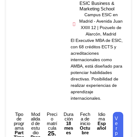
ESIC Business &
Marketing School
Campus ESIC en
Madrid - Avenida Juan
XXIII 12 | Pozuelo de
Alarcón, Madrid
El Executive MBA de ESIC,
con 68 créditos ECTS y
acreditaciones
internacionales como
AMBA, está diseñado para
potenciar habilidades
directivas. Posibilidad de
realizar experiencias de
aprendizaje
internacionales.
Tipo
Mod
Preci
Dura
Fech
Idio
V
de
alida
o
ción
a de
ma
progr
d de
matrí
18
inicio
Esp
e
ama
estu
cula
mes
Octu
añol
r
Part
dio
25.
es
bre
p