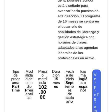
de IE Business School
está diseñado para
avanzar hacia puestos de
alta dirección. El programa
de 16 meses se centra en
el desarrollo de
habilidades de liderazgo y
gestión estratégica con
horarios de clases
adaptados a las agendas
laborales de los
profesionales en activo.
Tipo
Mod
Preci
Dura
Fech
Idio
V
de
alida
o
ción
a de
ma
progr
d de
matrí
15
inicio
Inglé
e
ama
estu
cula
mes
Sept
s o
r
Part
dio
102
es
iemb
espa
p
Time
Pres
re
ñol
r
.00
enci
de
o
0€
al
cada
g
año
r
a
m