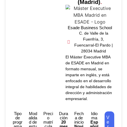
(Madrid)
.
Esade Business School
C. de Valle de la
Fuenfría, 3,
Fuencarral-El Pardo |
28034 Madrid
El Máster Executive MBA
de ESADE en Madrid en
formato mensual, se
imparte en inglés, y está
enfocado en el desarrollo
integral de habilidades de
dirección y administración
empresarial.
Tipo
Mod
Preci
Dura
Fech
Idio
V
de
alida
o
ción
a de
ma
progr
d de
matrí
20
inicio
Esp
e
ama
estu
cula
mes
Novi
añol
r