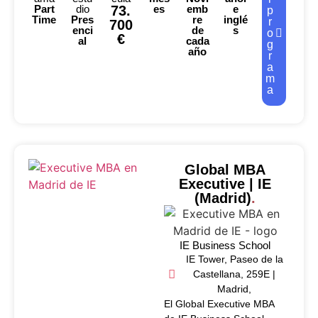
Part
dio
73.
es
emb
e
p
Time
Pres
re
inglé
r
700
enci
de
s
o
€
al
cada
g
año
r
a
m
a
Global MBA
Executive | IE
(Madrid)
.
IE Business School
IE Tower, Paseo de la
Castellana, 259E |
Madrid,
El Global Executive MBA