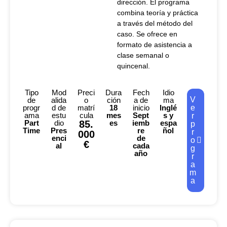
dirección. El programa
combina teoría y práctica
a través del método del
caso. Se ofrece en
formato de asistencia a
clase semanal o
quincenal.
Tipo
Mod
Preci
Dura
Fech
Idio
V
de
alida
o
ción
a de
ma
progr
d de
matrí
18
inicio
Inglé
e
ama
estu
cula
mes
Sept
s y
r
Part
dio
85.
es
iemb
espa
p
Time
Pres
re
ñol
r
000
enci
de
o
€
al
cada
g
año
r
a
m
a