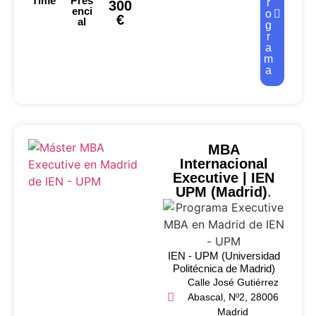
Time
Pres
r
300
enci
o
€
al
g
r
a
m
a
MBA
Internacional
Executive | IEN
UPM (Madrid)
.
IEN - UPM (Universidad
Politécnica de Madrid)
Calle José Gutiérrez
Abascal, Nº2, 28006
Madrid