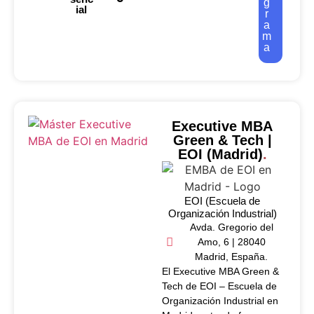
g
ial
r
a
m
a
Executive MBA
Green & Tech |
EOI (Madrid)
.
EOI (Escuela de
Organización Industrial)
Avda. Gregorio del
Amo, 6 | 28040
Madrid, España.
El Executive MBA Green &
Tech de EOI – Escuela de
Organización Industrial en