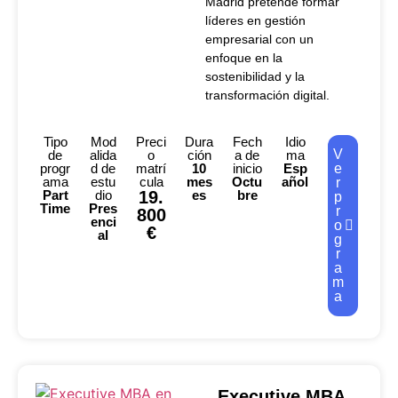
Madrid pretende formar
líderes en gestión
empresarial con un
enfoque en la
sostenibilidad y la
transformación digital.
Tipo
Mod
Preci
Dura
Fech
Idio
V
de
alida
o
ción
a de
ma
progr
d de
matrí
10
inicio
Esp
e
ama
estu
cula
mes
Octu
añol
r
Part
dio
19.
es
bre
p
Time
Pres
r
800
enci
o
€
al
g
r
a
m
a
Executive MBA