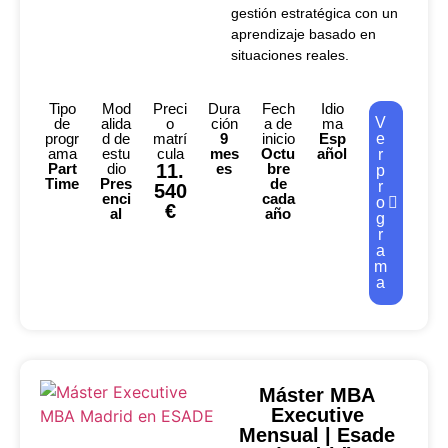
gestión estratégica con un
aprendizaje basado en
situaciones reales.
Tipo
Mod
Preci
Dura
Fech
Idio
V
de
alida
o
ción
a de
ma
progr
d de
matrí
9
inicio
Esp
e
ama
estu
cula
mes
Octu
añol
r
Part
dio
11.
es
bre
p
Time
Pres
de
r
540
enci
cada
o
€
al
año
g
r
a
m
a
Máster MBA
Executive
Mensual | Esade