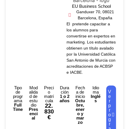
EU Business School
Ganduxer 70, 08021
Barcelona, España
El pretende capacitar a
los alumnos para
convertirse en expertos en
marketing. Los estudiantes
obtienen un título avalado
por la Universidad Católica
San Antonio de Murcia con
acreditaciones de ACBSP
e IACBE.
Tipo
Mod
Preci
Dura
Fech
Idio
V
de
alida
o
ción
a de
ma
progr
d de
matrí
1 o 2
inicio
Inglé
e
ama
estu
cula
años
Octu
s
r
Full
dio
22.
bre,
p
Time
Pres
ener
r
830
enci
o y
o
€
al
mar
g
zo
r
a