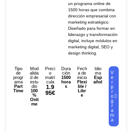
un programa online de
1500 horas que combina
dirección empresarial con
marketing estratégico.
Diseñado para formar en
liderazgo y transformación
digital, incluye módulos en
marketing digital, SEO y
design thinking.
Tipo
Mod
Preci
Dura
Fech
Idio
V
de
alida
o
ción
a de
ma
progr
d de
matrí
1500
inicio
Esp
e
ama
estu
cula
hora
Flexi
añol
r
Part
dio
1.9
s
ble /
p
Time
100
Libr
r
95€
%
e
o
Onli
g
me
r
a
m
a