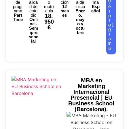
V
de
alida
o
ción
a de
ma
progr
d de
matrí
12
inicio
Esp
e
ama
estu
cula
mes
Ener
añol
r
Part
dio
18.
es
o,
p
Time
Onli
may
r
950
ne -
o y
o
€
Sem
octu
g
ipre
bre
r
senc
a
ial
m
a
MBA en
Marketing
Internacional
Presencial | EU
Business School
(Barcelona)
.