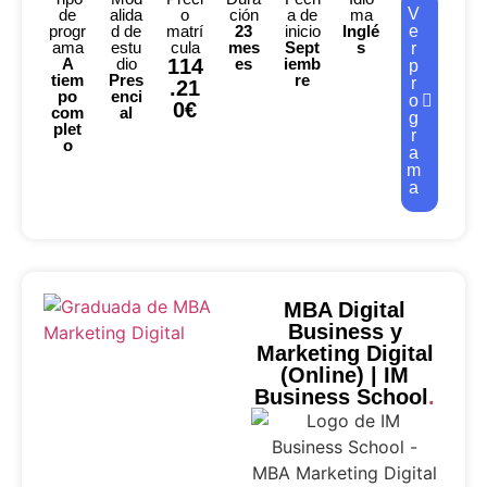
V
de
alida
o
ción
a de
ma
progr
d de
matrí
23
inicio
Inglé
e
ama
estu
cula
mes
Sept
s
r
A
dio
114
es
iemb
p
tiem
Pres
re
r
.21
po
enci
o
0€
com
al
g
plet
r
o
a
m
a
MBA Digital
Business y
Marketing Digital
(Online) | IM
Business School
.