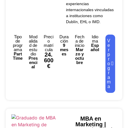
experiencias
internacionales vinculadas
a instituciones como
Dublín, EHL o IMD.
Tipo
Mod
Preci
Dura
Fech
Idio
V
de
alida
o
ción
a de
ma
progr
d de
matrí
9
inicio
Esp
e
ama
estu
cula
mes
Mar
añol
r
Part
dio
24.
es
zo y
p
Time
Pres
octu
r
600
enci
bre
o
€
al
g
r
a
m
a
MBA en
Marketing |