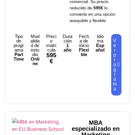
comercial. Su precio
reducido de
595€
lo
convierte en una opción
asequible y flexible.
Tipo
Mod
Preci
Dura
Fech
Idio
V
de
alida
o
ción
a de
ma
progr
d de
matrí
1
inicio
Esp
e
ama
estu
cula
año
Flexi
añol
r
Part
dio
595
ble
p
Time
Onli
r
€
ne
o
g
r
a
m
a
MBA
especializado en
Marketing