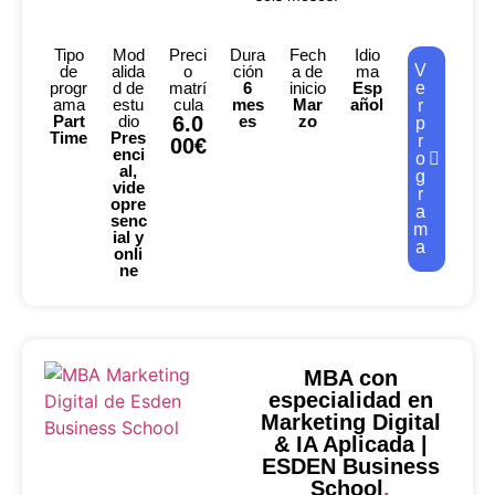
Tipo
Mod
Preci
Dura
Fech
Idio
V
de
alida
o
ción
a de
ma
progr
d de
matrí
6
inicio
Esp
e
ama
estu
cula
mes
Mar
añol
r
Part
dio
6.0
es
zo
p
Time
Pres
r
00€
enci
o
al,
g
vide
r
opre
a
senc
m
ial y
a
onli
ne
MBA con
especialidad en
Marketing Digital
& IA Aplicada |
ESDEN Business
School
.