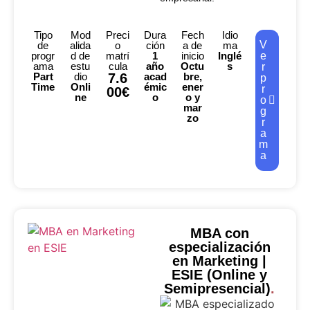
Tipo
Mod
Preci
Dura
Fech
Idio
V
de
alida
o
ción
a de
ma
progr
d de
matrí
1
inicio
Inglé
e
ama
estu
cula
año
Octu
s
r
Part
dio
7.6
acad
bre,
p
Time
Onli
émic
ener
r
00€
ne
o
o y
o
mar
g
zo
r
a
m
a
MBA con
especialización
en Marketing |
ESIE (Online y
Semipresencial)
.