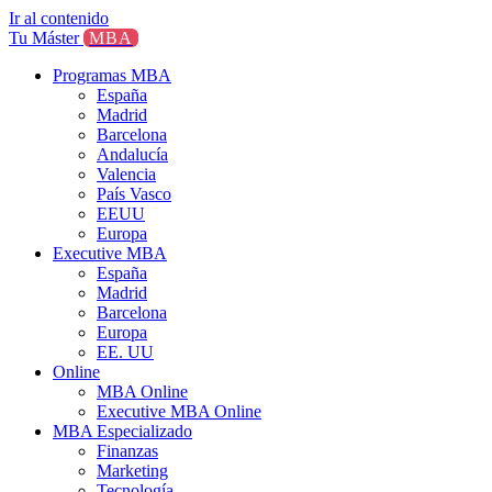
Ir al contenido
Tu Máster
MBA
Programas MBA
España
Madrid
Barcelona
Andalucía
Valencia
País Vasco
EEUU
Europa
Executive MBA
España
Madrid
Barcelona
Europa
EE. UU
Online
MBA Online
Executive MBA Online
MBA Especializado
Finanzas
Marketing
Tecnología