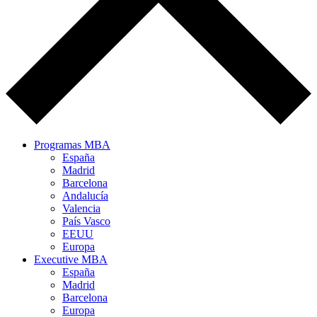
Programas MBA
España
Madrid
Barcelona
Andalucía
Valencia
País Vasco
EEUU
Europa
Executive MBA
España
Madrid
Barcelona
Europa