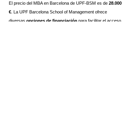
El precio del MBA en Barcelona de UPF-BSM es de
28.000
€
. La UPF Barcelona School of Management ofrece
diversas
opciones de financiación
para facilitar el acceso
a sus programas. Entre estas se incluyen becas para
candidatos destacados, ayudas económicas de entidades
externas y descuentos para exalumnos y personal de la
UPF o universidades asociadas. Además, se establecen
convenios con entidades financieras como CaixaBank,
BBVA y Caixa d’Enginyers para proporcionar condiciones
de préstamo favorables.
Duración y horario
El programa tiene una duración de
13 meses
, con clases
de lunes a viernes en horario de mañana. El inicio habitual
es en septiembre.