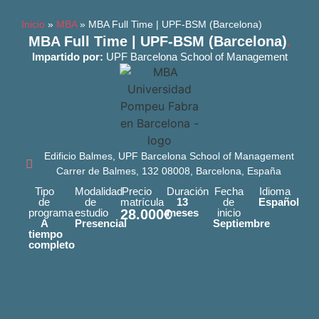
Inicio
»
MBA
»
MBA Full Time | UPF-BSM (Barcelona)
MBA Full Time | UPF-BSM (Barcelona)
.
Impartido por:
UPF Barcelona School of Management
Edificio Balmes, UPF Barcelona School of Management
Carrer de Balmes, 132 08008, Barcelona, España
Tipo
Modalidad
Precio
Duración
Fecha
Idioma
de
de
matrícula
13
de
Español
programa
estudio
28.000€
meses
inicio
A
Presencial
Septiembre
tiempo
completo