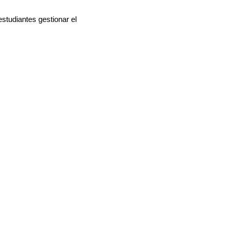
estudiantes gestionar el
ness School.
esto se añaden tres
icar fuerzas macroeconómicas
acional y el diagnóstico
ca, la gestión financiera, las
arketing digital.
 de datos para la toma de