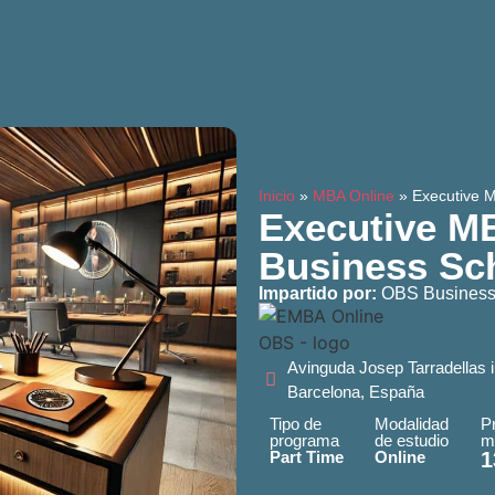
Inicio
»
MBA Online
»
Executive 
Executive M
Business Sc
Impartido por:
OBS Business
Avinguda Josep Tarradellas i
Barcelona, España
Tipo de
Modalidad
P
programa
de estudio
m
Part Time
Online
1