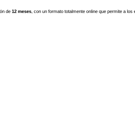
ión de
12 meses
, con un formato totalmente online que permite a los 
 compromisos personales y profesionales.
a se mantiene abierta, según la información publicada por OBS Busi
todología
atro bloques de estudio principales más un Trabajo Final de MBA. A 
cionales o masterclass.
os analíticos:
se analiza el entorno económico global para identif
gocios internacionales, y se abordan aspectos como el diseño organiz
n estratégica:
este bloque incluye la dirección e innovación estratégi
ionalización, la dirección de personas, y la gestión de operaciones y m
ent:
se exploran las estrategias de transformación digital, el análisis