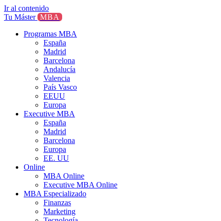
Ir al contenido
Tu Máster
MBA
Programas MBA
España
Madrid
Barcelona
Andalucía
Valencia
País Vasco
EEUU
Europa
Executive MBA
España
Madrid
Barcelona
Europa
EE. UU
Online
MBA Online
Executive MBA Online
MBA Especializado
Finanzas
Marketing
Tecnología