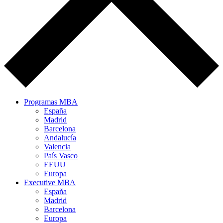
Programas MBA
España
Madrid
Barcelona
Andalucía
Valencia
País Vasco
EEUU
Europa
Executive MBA
España
Madrid
Barcelona
Europa