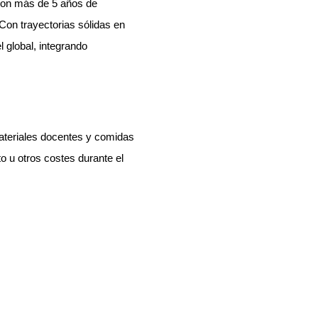
con más de 5 años de
Con trayectorias sólidas en
 global, integrando
materiales docentes y comidas
o u otros costes durante el
al y semanal.
as. Este itinerario incluye
 programa tiene inicio