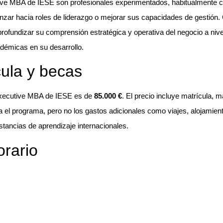
tive MBA de IESE son profesionales experimentados, habitualmente 
zar hacia roles de liderazgo o mejorar sus capacidades de gestión. 
rofundizar su comprensión estratégica y operativa del negocio a nivel
démicas en su desarrollo.
cula y becas
Executive MBA de IESE es de
85.000 €
. El precio incluye matrícula, 
el programa, pero no los gastos adicionales como viajes, alojamient
stancias de aprendizaje internacionales.
orario
iene una duración de
18 meses
y se ofrece en dos formatos: quincen
os participantes asisten a clases los viernes y sábados cada dos seman
cionales. Todas las clases de este formato se imparten en inglés y el