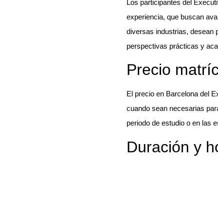
Los participantes del Execu
experiencia, que buscan avan
diversas industrias, desean p
perspectivas prácticas y aca
Precio matrí
El precio en Barcelona del 
cuando sean necesarias para 
periodo de estudio o en las e
Duración y h
El Executive MBA de IESE t
En el
formato quincenal
, l
semanas intensivas e interna