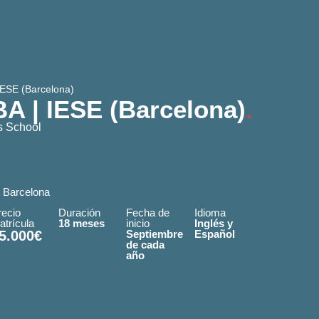
IESE (Barcelona)
A | IESE (Barcelona)
.
s School
4 Barcelona
recio
Duración
Fecha de
Idioma
atrícula
18 meses
inicio
Inglés y
5.000€
Septiembre
Español
de cada
año