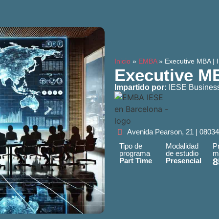
Inicio
»
EMBA
»
Executive MBA | 
Executive MB
Impartido por:
IESE Busines
Avenida Pearson, 21 | 0803
Tipo de
Modalidad
P
programa
de estudio
m
Part Time
Presencial
8